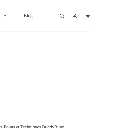
s
Blog
Shopping
cart
es Points et Techniques BuddyRumi